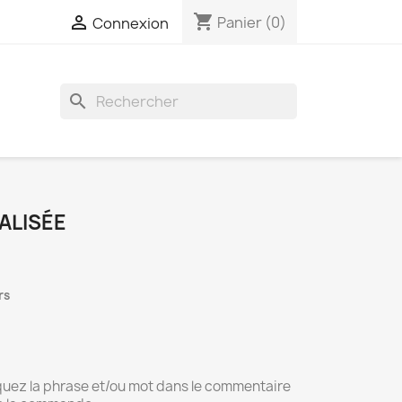
shopping_cart

Panier
(0)
Connexion
search
ALISÉE
rs
iquez la phrase et/ou mot dans le commentaire