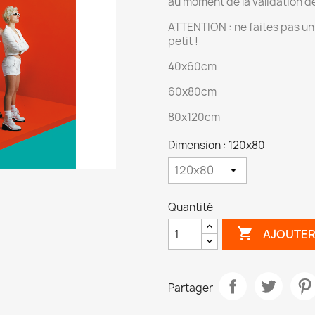
au moment de la validation 
ATTENTION : ne faites pas un r
petit !
40x60cm
60x80cm
80x120cm
Dimension : 120x80
Quantité

AJOUTER
Partager