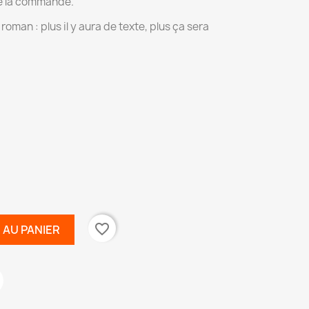
de la commande.
oman : plus il y aura de texte, plus ça sera
favorite_border
 AU PANIER