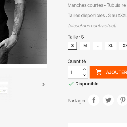
Manches courtes - Tubulaire
Tailles disponibles : S au XXX
(visuel non contractuel)
Taille : S
S
M
L
XL
X
Quantité

AJOUTER

Disponible

Partager