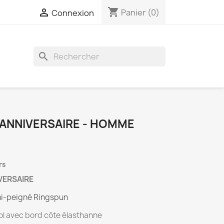
shopping_cart

Panier
(0)
Connexion
search
 ANNIVERSAIRE - HOMME
rs
VERSAIRE
i-peigné Ringspun
ol avec bord côte élasthanne